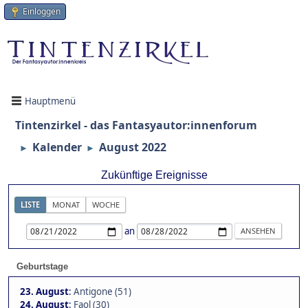
Einloggen
Hauptmenü
Tintenzirkel - das Fantasyautor:innenforum
Kalender
August 2022
►
►
Zukünftige Ereignisse
LISTE
MONAT
WOCHE
an
Geburtstage
23. August
:
Antigone (51)
24. August
:
Faol (30)