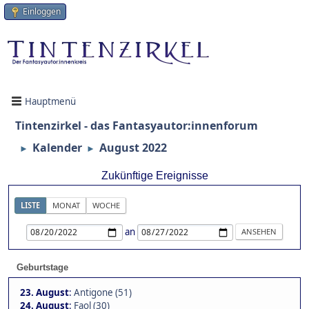
Einloggen
Hauptmenü
Tintenzirkel - das Fantasyautor:innenforum
Kalender
August 2022
►
►
Zukünftige Ereignisse
LISTE
MONAT
WOCHE
an
Geburtstage
23. August
:
Antigone (51)
24. August
:
Faol (30)