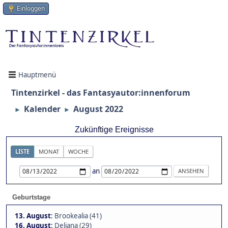
Einloggen
Hauptmenü
Tintenzirkel - das Fantasyautor:innenforum
Kalender
August 2022
►
►
Zukünftige Ereignisse
LISTE
MONAT
WOCHE
an
Geburtstage
13. August
:
Brookealia (41)
16. August
:
Deliana (29)