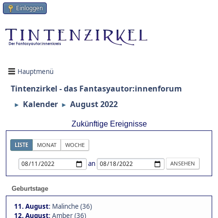
Einloggen
Hauptmenü
Tintenzirkel - das Fantasyautor:innenforum
Kalender
August 2022
►
►
Zukünftige Ereignisse
LISTE
MONAT
WOCHE
an
Geburtstage
11. August
:
Malinche (36)
12. August
:
Amber (36)