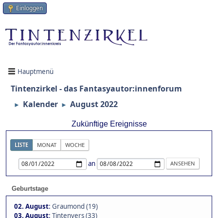
Einloggen
Hauptmenü
Tintenzirkel - das Fantasyautor:innenforum
Kalender
August 2022
►
►
Zukünftige Ereignisse
LISTE
MONAT
WOCHE
an
Geburtstage
02. August
:
Graumond (19)
03. August
:
Tintenvers (33)