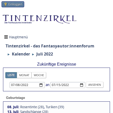
Einloggen
Hauptmenü
Tintenzirkel - das Fantasyautor:innenforum
Kalender
Juli 2022
►
►
Zukünftige Ereignisse
LISTE
MONAT
WOCHE
an
Geburtstage
08. Juli
:
Rosentinte (28)
,
Turiken (39)
13. Juli
:
Sandschlange (28)