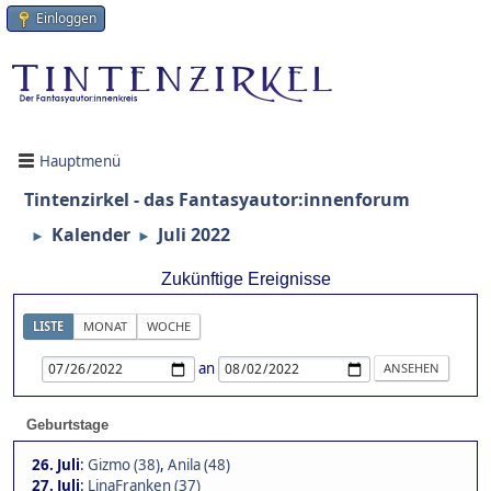
Einloggen
Hauptmenü
Tintenzirkel - das Fantasyautor:innenforum
Kalender
Juli 2022
►
►
Zukünftige Ereignisse
LISTE
MONAT
WOCHE
an
Geburtstage
26. Juli
:
Gizmo (38)
,
Anila (48)
27. Juli
:
LinaFranken (37)