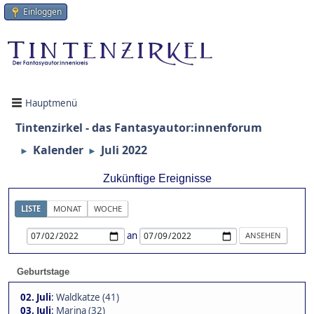
Einloggen
Hauptmenü
Tintenzirkel - das Fantasyautor:innenforum
Kalender
Juli 2022
►
►
Zukünftige Ereignisse
LISTE
MONAT
WOCHE
an
Geburtstage
02. Juli
:
Waldkatze (41)
03. Juli
:
Marina (32)