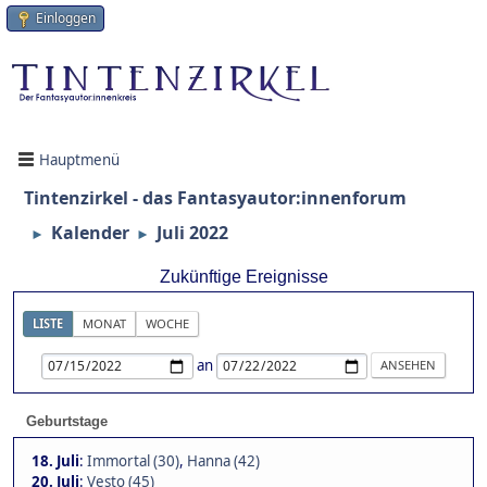
Einloggen
Hauptmenü
Tintenzirkel - das Fantasyautor:innenforum
Kalender
Juli 2022
►
►
Zukünftige Ereignisse
LISTE
MONAT
WOCHE
an
Geburtstage
18. Juli
:
Immortal (30)
,
Hanna (42)
20. Juli
:
Vesto (45)