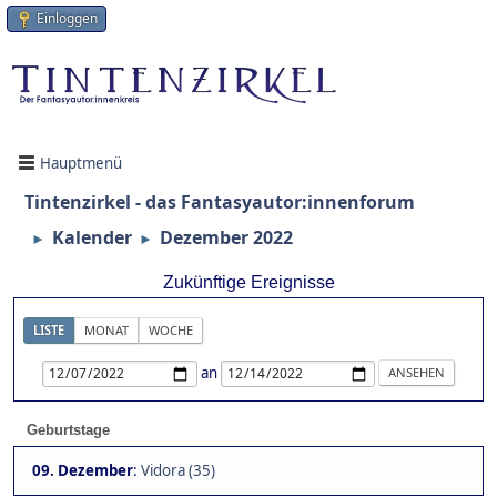
Einloggen
Hauptmenü
Tintenzirkel - das Fantasyautor:innenforum
Kalender
Dezember 2022
►
►
Zukünftige Ereignisse
LISTE
MONAT
WOCHE
an
Geburtstage
09. Dezember
:
Vidora (35)