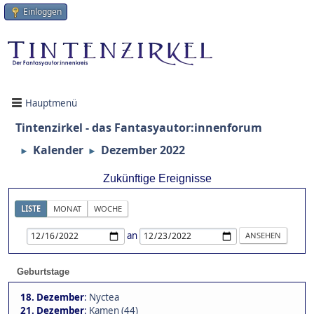
Einloggen
Hauptmenü
Tintenzirkel - das Fantasyautor:innenforum
Kalender
Dezember 2022
►
►
Zukünftige Ereignisse
LISTE
MONAT
WOCHE
an
Geburtstage
18. Dezember
:
Nyctea
21. Dezember
:
Kamen (44)