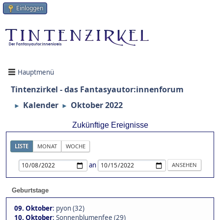
Einloggen
Hauptmenü
Tintenzirkel - das Fantasyautor:innenforum
Kalender
Oktober 2022
►
►
Zukünftige Ereignisse
LISTE
MONAT
WOCHE
an
Geburtstage
09. Oktober
:
pyon (32)
10. Oktober
:
Sonnenblumenfee (29)