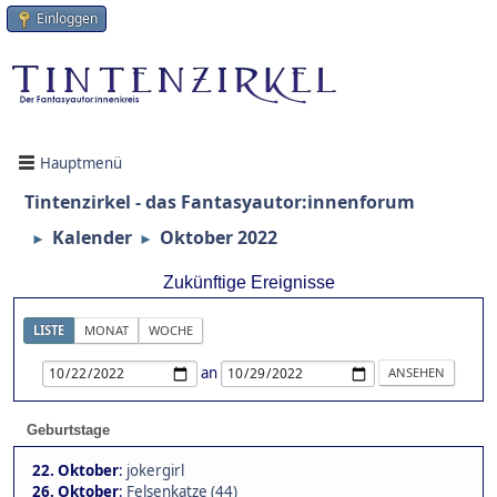
Einloggen
Hauptmenü
Tintenzirkel - das Fantasyautor:innenforum
Kalender
Oktober 2022
►
►
Zukünftige Ereignisse
LISTE
MONAT
WOCHE
an
Geburtstage
22. Oktober
:
jokergirl
26. Oktober
:
Felsenkatze (44)