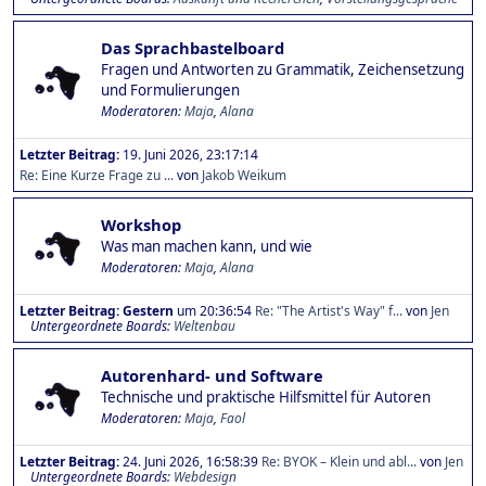
Das Sprachbastelboard
Fragen und Antworten zu Grammatik, Zeichensetzung
und Formulierungen
Moderatoren:
Maja
,
Alana
Letzter Beitrag:
19. Juni 2026, 23:17:14
Re: Eine Kurze Frage zu ...
von
Jakob Weikum
Workshop
Was man machen kann, und wie
Moderatoren:
Maja
,
Alana
Letzter Beitrag:
Gestern
um 20:36:54
Re: "The Artist's Way" f...
von
Jen
Untergeordnete Boards
Weltenbau
Autorenhard- und Software
Technische und praktische Hilfsmittel für Autoren
Moderatoren:
Maja
,
Faol
Letzter Beitrag:
24. Juni 2026, 16:58:39
Re: BYOK – Klein und abl...
von
Jen
Untergeordnete Boards
Webdesign