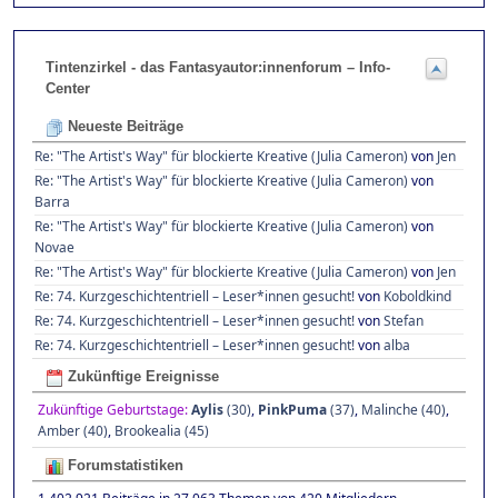
Tintenzirkel - das Fantasyautor:innenforum – Info-
Center
Neueste Beiträge
Re: "The Artist's Way" für blockierte Kreative (Julia Cameron)
von
Jen
Re: "The Artist's Way" für blockierte Kreative (Julia Cameron)
von
Barra
Re: "The Artist's Way" für blockierte Kreative (Julia Cameron)
von
Novae
Re: "The Artist's Way" für blockierte Kreative (Julia Cameron)
von
Jen
Re: 74. Kurzgeschichtentriell – Leser*innen gesucht!
von
Koboldkind
Re: 74. Kurzgeschichtentriell – Leser*innen gesucht!
von
Stefan
Re: 74. Kurzgeschichtentriell – Leser*innen gesucht!
von
alba
Zukünftige Ereignisse
Zukünftige Geburtstage:
Aylis
(30)
,
PinkPuma
(37)
,
Malinche (40)
,
Amber (40)
,
Brookealia (45)
Forumstatistiken