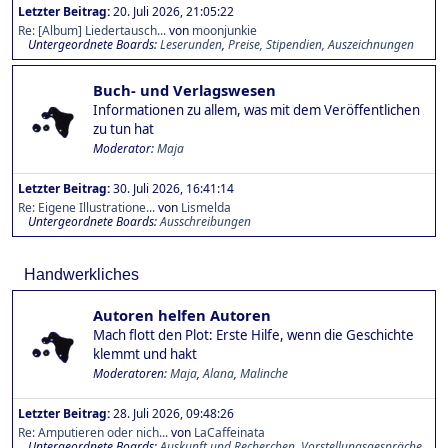
Letzter Beitrag:
20. Juli 2026, 21:05:22
Re: [Album] Liedertausch...
von
moonjunkie
Untergeordnete Boards
Leserunden
Preise, Stipendien, Auszeichnungen
Buch- und Verlagswesen
Informationen zu allem, was mit dem Veröffentlichen
zu tun hat
Moderator:
Maja
Letzter Beitrag:
30. Juli 2026, 16:41:14
Re: Eigene Illustratione...
von
Lismelda
Untergeordnete Boards
Ausschreibungen
Handwerkliches
Autoren helfen Autoren
Mach flott den Plot: Erste Hilfe, wenn die Geschichte
klemmt und hakt
Moderatoren:
Maja
,
Alana
,
Malinche
Letzter Beitrag:
28. Juli 2026, 09:48:26
Re: Amputieren oder nich...
von
LaCaffeinata
Untergeordnete Boards
Auskunft und Recherchen
Vorstellungsgespräche