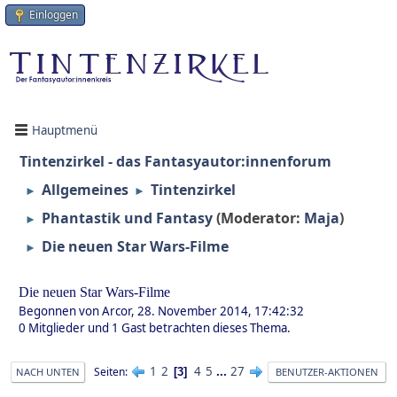
Einloggen
Hauptmenü
Tintenzirkel - das Fantasyautor:innenforum
Allgemeines
Tintenzirkel
►
►
Phantastik und Fantasy
(Moderator:
Maja
)
►
Die neuen Star Wars-Filme
►
Die neuen Star Wars-Filme
Begonnen von Arcor, 28. November 2014, 17:42:32
0 Mitglieder und 1 Gast betrachten dieses Thema.
1
2
4
5
...
27
Seiten
3
NACH UNTEN
BENUTZER-AKTIONEN