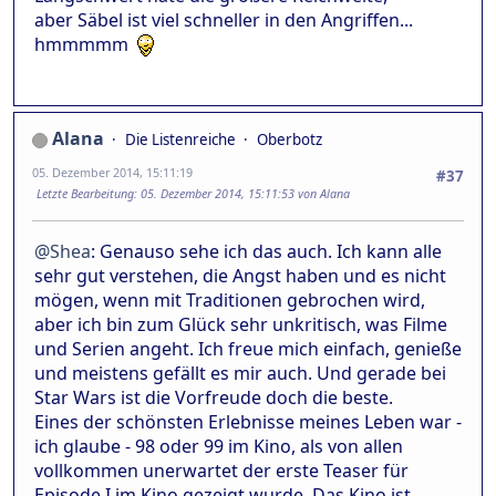
aber Säbel ist viel schneller in den Angriffen...
hmmmmm
Alana
Die Listenreiche
Oberbotz
05. Dezember 2014, 15:11:19
#37
Letzte Bearbeitung
: 05. Dezember 2014, 15:11:53 von Alana
@Shea
: Genauso sehe ich das auch. Ich kann alle
sehr gut verstehen, die Angst haben und es nicht
mögen, wenn mit Traditionen gebrochen wird,
aber ich bin zum Glück sehr unkritisch, was Filme
und Serien angeht. Ich freue mich einfach, genieße
und meistens gefällt es mir auch. Und gerade bei
Star Wars ist die Vorfreude doch die beste.
Eines der schönsten Erlebnisse meines Leben war -
ich glaube - 98 oder 99 im Kino, als von allen
vollkommen unerwartet der erste Teaser für
Episode I im Kino gezeigt wurde. Das Kino ist