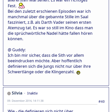
allerersten Mal sehen. Es war ein richtiges
Fest.
Bei den zuletzt erschienen Episoden war ich
manchmal über die gebannte Stille im Saal
fasziniert, z.B. als Darth Vader seinen ersten
Atemzug tat. Es war so still im Kino dass man
die sprüchwörtliche Nadel hätte fallen hören
können.
@ Guddy:
Ich bin mir sicher, dass die Sith vor allem
beeindrucken möchte. Aber hoffentlich
definieren sich die Jungs nicht nur über ihre
Schwertlänge oder die Klingenzahl.
Silvia
Inaktiv
09. Dezember 2014, 14:11:38
#40
Wie - die definieren sich nicht über