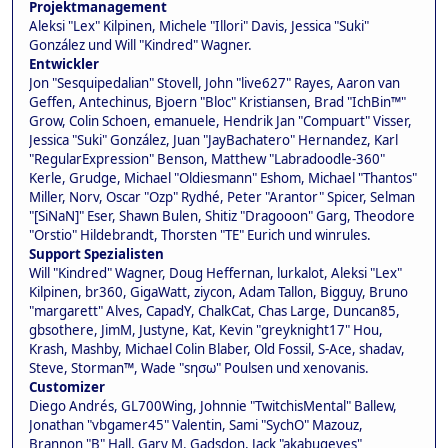
Projektmanagement
Aleksi "Lex" Kilpinen, Michele "Illori" Davis, Jessica "Suki"
González und Will "Kindred" Wagner.
Entwickler
Jon "Sesquipedalian" Stovell, John "live627" Rayes, Aaron van
Geffen, Antechinus, Bjoern "Bloc" Kristiansen, Brad "IchBin™"
Grow, Colin Schoen, emanuele, Hendrik Jan "Compuart" Visser,
Jessica "Suki" González, Juan "JayBachatero" Hernandez, Karl
"RegularExpression" Benson, Matthew "Labradoodle-360"
Kerle, Grudge, Michael "Oldiesmann" Eshom, Michael "Thantos"
Miller, Norv, Oscar "Ozp" Rydhé, Peter "Arantor" Spicer, Selman
"[SiNaN]" Eser, Shawn Bulen, Shitiz "Dragooon" Garg, Theodore
"Orstio" Hildebrandt, Thorsten "TE" Eurich und winrules.
Support Spezialisten
Will "Kindred" Wagner, Doug Heffernan, lurkalot, Aleksi "Lex"
Kilpinen, br360, GigaWatt, ziycon, Adam Tallon, Bigguy, Bruno
"margarett" Alves, CapadY, ChalkCat, Chas Large, Duncan85,
gbsothere, JimM, Justyne, Kat, Kevin "greyknight17" Hou,
Krash, Mashby, Michael Colin Blaber, Old Fossil, S-Ace, shadav,
Steve, Storman™, Wade "sησω" Poulsen und xenovanis.
Customizer
Diego Andrés, GL700Wing, Johnnie "TwitchisMental" Ballew,
Jonathan "vbgamer45" Valentin, Sami "SychO" Mazouz,
Brannon "B" Hall, Gary M. Gadsdon, Jack "akabugeyes"