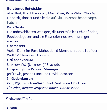
Beratende Entwickler
albertlast, Brett Flannigan, Mark Rose, René-Gilles "Nao 尚"
Deberdt, tinoest und alle die
auf GitHub etwas beigetragen
haben
.
Beta Tester
Die unbezahlbaren Wenigen, die unermüdlich Fehler finden,
Feedback geben und die Entwickler noch wahnsinniger
machen.
Übersetzer
Vielen Dank für Eure Mühe, damit Menschen überall auf der
Welt SMF benutzen können.
Gründer von SMF
Unknown W. "[Unknown]" Brackets.
Ursprüngliche Projekt Manager
Jeff Lewis, Joseph Fung und David Recordon.
In Gedenken an
Crip, K@, metallica48423, Paul_Pauline und Rock Lee.
Für jeden, den wir vergessen haben: Danke schön!
Software/Grafik
Grafik