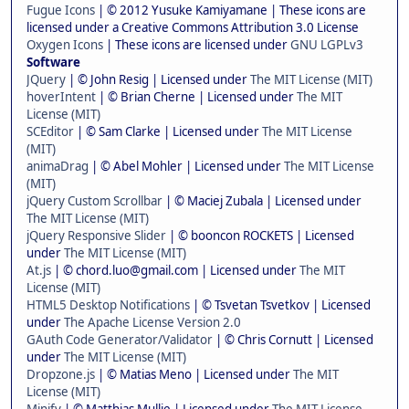
Fugue Icons
| © 2012 Yusuke Kamiyamane | These icons are
licensed under a Creative Commons Attribution 3.0 License
Oxygen Icons
| These icons are licensed under
GNU LGPLv3
Software
JQuery
| © John Resig | Licensed under
The MIT License (MIT)
hoverIntent
| © Brian Cherne | Licensed under
The MIT
License (MIT)
SCEditor
| © Sam Clarke | Licensed under
The MIT License
(MIT)
animaDrag
| © Abel Mohler | Licensed under
The MIT License
(MIT)
jQuery Custom Scrollbar
| © Maciej Zubala | Licensed under
The MIT License (MIT)
jQuery Responsive Slider
| © booncon ROCKETS | Licensed
under
The MIT License (MIT)
At.js
| © chord.luo@gmail.com | Licensed under
The MIT
License (MIT)
HTML5 Desktop Notifications
| © Tsvetan Tsvetkov | Licensed
under
The Apache License Version 2.0
GAuth Code Generator/Validator
| © Chris Cornutt | Licensed
under
The MIT License (MIT)
Dropzone.js
| © Matias Meno | Licensed under
The MIT
License (MIT)