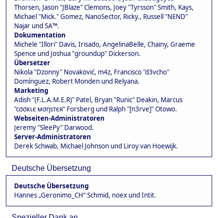
Thorsen, Jason "JBlaze" Clemons, Joey "Tyrsson" Smith, Kays,
Michael "Mick." Gomez, NanoSector, Ricky., Russell "NEND"
Najar und SA™.
Dokumentation
Michele "Illori" Davis, Irisado, AngelinaBelle, Chainy, Graeme
Spence und Joshua "groundup" Dickerson.
Übersetzer
Nikola "Dzonny" Novaković, m4z, Francisco "d3vcho"
Domínguez, Robert Monden und Relyana.
Marketing
Adish "(F.L.A.M.E.R)" Patel, Bryan "Runic" Deakin, Marcus
"cσσкιє мσηѕтєя" Forsberg und Ralph "[n3rve]" Otowo.
Webseiten-Administratoren
Jeremy "SleePy" Darwood.
Server-Administratoren
Derek Schwab, Michael Johnson und Liroy van Hoewijk.
Deutsche Übersetzung
Deutsche Übersetzung
Hannes „Geronimo_CH“ Schmid, noex und Intit.
Spezieller Dank an