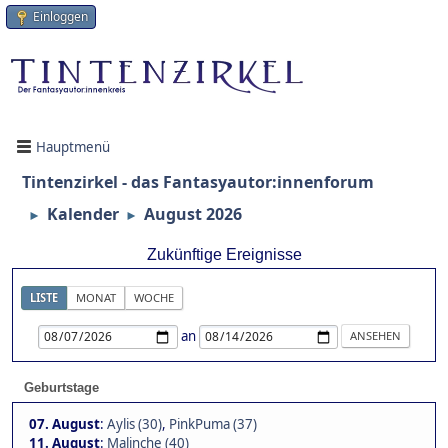
Einloggen
Hauptmenü
Tintenzirkel - das Fantasyautor:innenforum
Kalender
August 2026
►
►
Zukünftige Ereignisse
LISTE
MONAT
WOCHE
an
Geburtstage
07. August
:
Aylis (30)
,
PinkPuma (37)
11. August
:
Malinche (40)