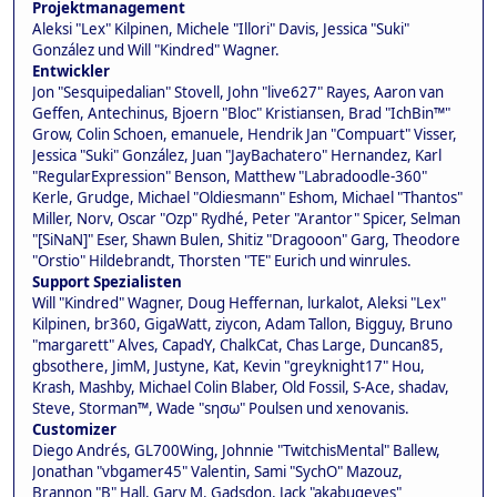
Projektmanagement
Aleksi "Lex" Kilpinen, Michele "Illori" Davis, Jessica "Suki"
González und Will "Kindred" Wagner.
Entwickler
Jon "Sesquipedalian" Stovell, John "live627" Rayes, Aaron van
Geffen, Antechinus, Bjoern "Bloc" Kristiansen, Brad "IchBin™"
Grow, Colin Schoen, emanuele, Hendrik Jan "Compuart" Visser,
Jessica "Suki" González, Juan "JayBachatero" Hernandez, Karl
"RegularExpression" Benson, Matthew "Labradoodle-360"
Kerle, Grudge, Michael "Oldiesmann" Eshom, Michael "Thantos"
Miller, Norv, Oscar "Ozp" Rydhé, Peter "Arantor" Spicer, Selman
"[SiNaN]" Eser, Shawn Bulen, Shitiz "Dragooon" Garg, Theodore
"Orstio" Hildebrandt, Thorsten "TE" Eurich und winrules.
Support Spezialisten
Will "Kindred" Wagner, Doug Heffernan, lurkalot, Aleksi "Lex"
Kilpinen, br360, GigaWatt, ziycon, Adam Tallon, Bigguy, Bruno
"margarett" Alves, CapadY, ChalkCat, Chas Large, Duncan85,
gbsothere, JimM, Justyne, Kat, Kevin "greyknight17" Hou,
Krash, Mashby, Michael Colin Blaber, Old Fossil, S-Ace, shadav,
Steve, Storman™, Wade "sησω" Poulsen und xenovanis.
Customizer
Diego Andrés, GL700Wing, Johnnie "TwitchisMental" Ballew,
Jonathan "vbgamer45" Valentin, Sami "SychO" Mazouz,
Brannon "B" Hall, Gary M. Gadsdon, Jack "akabugeyes"