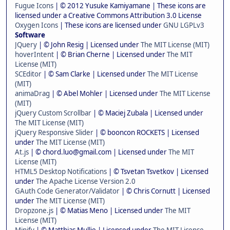
Fugue Icons
| © 2012 Yusuke Kamiyamane | These icons are
licensed under a Creative Commons Attribution 3.0 License
Oxygen Icons
| These icons are licensed under
GNU LGPLv3
Software
JQuery
| © John Resig | Licensed under
The MIT License (MIT)
hoverIntent
| © Brian Cherne | Licensed under
The MIT
License (MIT)
SCEditor
| © Sam Clarke | Licensed under
The MIT License
(MIT)
animaDrag
| © Abel Mohler | Licensed under
The MIT License
(MIT)
jQuery Custom Scrollbar
| © Maciej Zubala | Licensed under
The MIT License (MIT)
jQuery Responsive Slider
| © booncon ROCKETS | Licensed
under
The MIT License (MIT)
At.js
| © chord.luo@gmail.com | Licensed under
The MIT
License (MIT)
HTML5 Desktop Notifications
| © Tsvetan Tsvetkov | Licensed
under
The Apache License Version 2.0
GAuth Code Generator/Validator
| © Chris Cornutt | Licensed
under
The MIT License (MIT)
Dropzone.js
| © Matias Meno | Licensed under
The MIT
License (MIT)