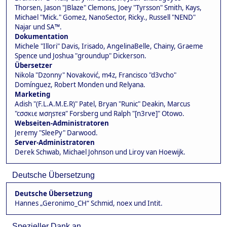
Thorsen, Jason "JBlaze" Clemons, Joey "Tyrsson" Smith, Kays,
Michael "Mick." Gomez, NanoSector, Ricky., Russell "NEND"
Najar und SA™.
Dokumentation
Michele "Illori" Davis, Irisado, AngelinaBelle, Chainy, Graeme
Spence und Joshua "groundup" Dickerson.
Übersetzer
Nikola "Dzonny" Novaković, m4z, Francisco "d3vcho"
Domínguez, Robert Monden und Relyana.
Marketing
Adish "(F.L.A.M.E.R)" Patel, Bryan "Runic" Deakin, Marcus
"cσσкιє мσηѕтєя" Forsberg und Ralph "[n3rve]" Otowo.
Webseiten-Administratoren
Jeremy "SleePy" Darwood.
Server-Administratoren
Derek Schwab, Michael Johnson und Liroy van Hoewijk.
Deutsche Übersetzung
Deutsche Übersetzung
Hannes „Geronimo_CH“ Schmid, noex und Intit.
Spezieller Dank an