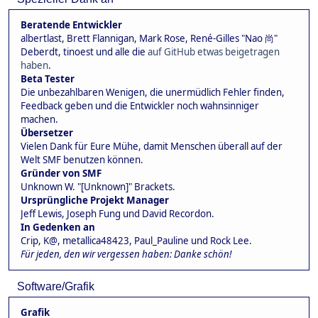
Beratende Entwickler
albertlast, Brett Flannigan, Mark Rose, René-Gilles "Nao 尚"
Deberdt, tinoest und alle die
auf GitHub etwas beigetragen
haben
.
Beta Tester
Die unbezahlbaren Wenigen, die unermüdlich Fehler finden,
Feedback geben und die Entwickler noch wahnsinniger
machen.
Übersetzer
Vielen Dank für Eure Mühe, damit Menschen überall auf der
Welt SMF benutzen können.
Gründer von SMF
Unknown W. "[Unknown]" Brackets.
Ursprüngliche Projekt Manager
Jeff Lewis, Joseph Fung und David Recordon.
In Gedenken an
Crip, K@, metallica48423, Paul_Pauline und Rock Lee.
Für jeden, den wir vergessen haben: Danke schön!
Software/Grafik
Grafik