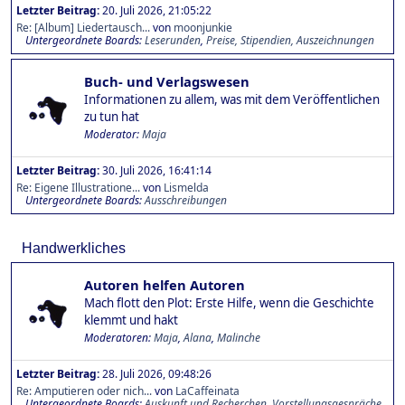
Letzter Beitrag:
20. Juli 2026, 21:05:22
Re: [Album] Liedertausch...
von
moonjunkie
Untergeordnete Boards
Leserunden
Preise, Stipendien, Auszeichnungen
Buch- und Verlagswesen
Informationen zu allem, was mit dem Veröffentlichen
zu tun hat
Moderator:
Maja
Letzter Beitrag:
30. Juli 2026, 16:41:14
Re: Eigene Illustratione...
von
Lismelda
Untergeordnete Boards
Ausschreibungen
Handwerkliches
Autoren helfen Autoren
Mach flott den Plot: Erste Hilfe, wenn die Geschichte
klemmt und hakt
Moderatoren:
Maja
,
Alana
,
Malinche
Letzter Beitrag:
28. Juli 2026, 09:48:26
Re: Amputieren oder nich...
von
LaCaffeinata
Untergeordnete Boards
Auskunft und Recherchen
Vorstellungsgespräche