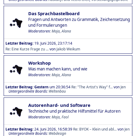
Das Sprachbastelboard
Fragen und Antworten zu Grammatik, Zeichensetzung
und Formulierungen
Moderatoren:
Maja
,
Alana
Letzter Beitrag:
19. Juni 2026, 23:17:14
Re: Eine Kurze Frage zu ...
von
Jakob Weikum
Workshop
Was man machen kann, und wie
Moderatoren:
Maja
,
Alana
Letzter Beitrag:
Gestern
um 20:36:54
Re: "The Artist's Way" f...
von
Jen
Untergeordnete Boards
Weltenbau
Autorenhard- und Software
Technische und praktische Hilfsmittel für Autoren
Moderatoren:
Maja
,
Faol
Letzter Beitrag:
24. Juni 2026, 16:58:39
Re: BYOK – Klein und abl...
von
Jen
Untergeordnete Boards
Webdesign