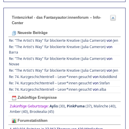
Tintenzirkel - das Fantasyautor:innenforum – Info-
Center
Neueste Beiträge
Re: "The Artist's Way" für blockierte Kreative (Julia Cameron)
von
Jen
Re: "The Artist's Way" für blockierte Kreative (Julia Cameron)
von
Barra
Re: "The Artist's Way" für blockierte Kreative (Julia Cameron)
von
Novae
Re: "The Artist's Way" für blockierte Kreative (Julia Cameron)
von
Jen
Re: 74. Kurzgeschichtentriell – Leser*innen gesucht!
von
Koboldkind
Re: 74. Kurzgeschichtentriell – Leser*innen gesucht!
von
Stefan
Re: 74. Kurzgeschichtentriell – Leser*innen gesucht!
von
alba
Zukünftige Ereignisse
Zukünftige Geburtstage:
Aylis
(30)
,
PinkPuma
(37)
,
Malinche (40)
,
Amber (40)
,
Brookealia (45)
Forumstatistiken