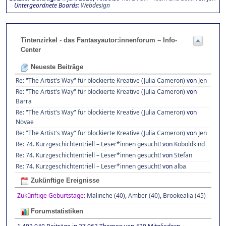
Untergeordnete Boards
Webdesign
Tintenzirkel - das Fantasyautor:innenforum – Info-
Center
Neueste Beiträge
Re: "The Artist's Way" für blockierte Kreative (Julia Cameron)
von
Jen
Re: "The Artist's Way" für blockierte Kreative (Julia Cameron)
von
Barra
Re: "The Artist's Way" für blockierte Kreative (Julia Cameron)
von
Novae
Re: "The Artist's Way" für blockierte Kreative (Julia Cameron)
von
Jen
Re: 74. Kurzgeschichtentriell – Leser*innen gesucht!
von
Koboldkind
Re: 74. Kurzgeschichtentriell – Leser*innen gesucht!
von
Stefan
Re: 74. Kurzgeschichtentriell – Leser*innen gesucht!
von
alba
Zukünftige Ereignisse
Zukünftige Geburtstage:
Malinche (40)
,
Amber (40)
,
Brookealia (45)
Forumstatistiken