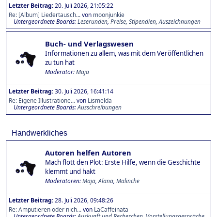
Letzter Beitrag:
20. Juli 2026, 21:05:22
Re: [Album] Liedertausch...
von
moonjunkie
Untergeordnete Boards
Leserunden
Preise, Stipendien, Auszeichnungen
Buch- und Verlagswesen
Informationen zu allem, was mit dem Veröffentlichen
zu tun hat
Moderator:
Maja
Letzter Beitrag:
30. Juli 2026, 16:41:14
Re: Eigene Illustratione...
von
Lismelda
Untergeordnete Boards
Ausschreibungen
Handwerkliches
Autoren helfen Autoren
Mach flott den Plot: Erste Hilfe, wenn die Geschichte
klemmt und hakt
Moderatoren:
Maja
,
Alana
,
Malinche
Letzter Beitrag:
28. Juli 2026, 09:48:26
Re: Amputieren oder nich...
von
LaCaffeinata
Untergeordnete Boards
Auskunft und Recherchen
Vorstellungsgespräche