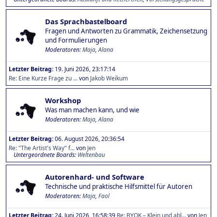
Das Sprachbastelboard
Fragen und Antworten zu Grammatik, Zeichensetzung
und Formulierungen
Moderatoren:
Maja
,
Alana
Letzter Beitrag:
19. Juni 2026, 23:17:14
Re: Eine Kurze Frage zu ...
von
Jakob Weikum
Workshop
Was man machen kann, und wie
Moderatoren:
Maja
,
Alana
Letzter Beitrag:
06. August 2026, 20:36:54
Re: "The Artist's Way" f...
von
Jen
Untergeordnete Boards
Weltenbau
Autorenhard- und Software
Technische und praktische Hilfsmittel für Autoren
Moderatoren:
Maja
,
Faol
Letzter Beitrag:
24. Juni 2026, 16:58:39
Re: BYOK – Klein und abl...
von
Jen