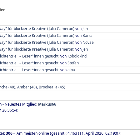
ter
Way" für blockierte Kreative (Julia Cameron)
von
Jen
Way" für blockierte Kreative (Julia Cameron)
von
Barra
Way" für blockierte Kreative (Julia Cameron)
von
Novae
Way" für blockierte Kreative (Julia Cameron)
von
Jen
ichtentriell – Leser*innen gesucht!
von
Koboldkind
ichtentriell – Leser*innen gesucht!
von
Stefan
ichtentriell – Leser*innen gesucht!
von
alba
nche (40)
,
Amber (40)
,
Brookealia (45)
n - Neuestes Mitglied:
Markus66
 20:36:54)
te):
306
- Am meisten online (gesamt): 4.463 (11. April 2026, 02:19:07)