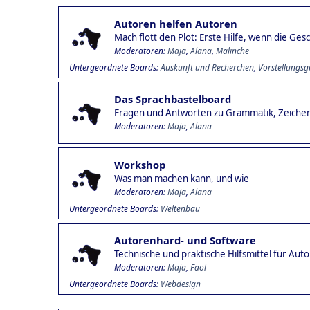
Autoren helfen Autoren
Mach flott den Plot: Erste Hilfe, wenn die Ge
Moderatoren:
Maja
,
Alana
,
Malinche
Untergeordnete Boards
Auskunft und Recherchen
Vorstellungsg
Das Sprachbastelboard
Fragen und Antworten zu Grammatik, Zeiche
Moderatoren:
Maja
,
Alana
Workshop
Was man machen kann, und wie
Moderatoren:
Maja
,
Alana
Untergeordnete Boards
Weltenbau
Autorenhard- und Software
Technische und praktische Hilfsmittel für Aut
Moderatoren:
Maja
,
Faol
Untergeordnete Boards
Webdesign