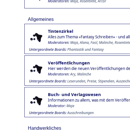
Moderatoren:
Maja
,
Rosentinte
,
Arcor
Allgemeines
Tintenzirkel
Alles zum Thema »Fantasy Schreiben« - und alle
Moderatoren:
Maja
,
Alana
,
Faol
,
Malinche
,
Rosentint
Untergeordnete Boards
Phantastik und Fantasy
Veröffentlichungen
Hier werden die neuen Veröffentlichungen der
Moderatoren:
Ary
,
Malinche
Untergeordnete Boards
Leserunden
Preise, Stipendien, Auszeic
Buch- und Verlagswesen
Informationen zu allem, was mit dem Veröffen
Moderator:
Maja
Untergeordnete Boards
Ausschreibungen
Handwerkliches